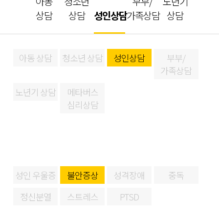
아동
청소년
부부/
노년기
상담
상담
성인상담
가족상담
상담
아동 상담
청소년 상담
성인상담
부부/
가족상담
노년기 상담
메타버스
심리상담
성인 우울증
불안증상
성격장애
중독
정신분열
스트레스
PTSD