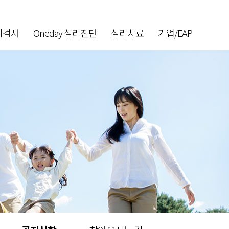
리검사
Oneday 심리진단
심리치료
기업/EAP