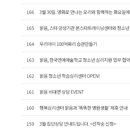
166
3월 30일. 영화로 만나는 모리와 함께하는 화요일
165
밝음, 스타 양성기관 본스타트레이닝센터와 청소년 
164
우리아이 100억짜리 습관만들기
163
밝음, 한국연예예술학교 청소년 심리지원 업무 협약
162
밝음 청소년 학습심리센터 OPEN!
161
밝음 비대면 상담 EVENT
160
행복심리센터 밝음과 '똑똑한 병원생활' 제휴 안내
159
3월 집단상담 안내드립니다. <선착순 신청>