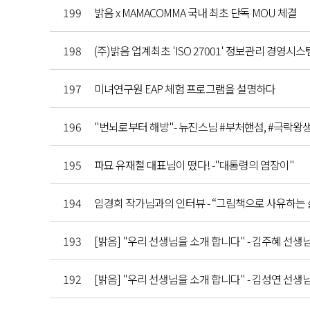
199
밝음 x MAMACOMMA 국내 최초 단독 MOU 체결
198
(주)밝음 업계최초 'ISO 27001' 정보관리 경영시
197
미녀연구원 EAP 체험 프로그램을 설명하다
196
"번뇌로부터 해방​"- 뉴진스님 #부처핸섬, #극락왕생
195
파묘 유재철 대표님이 떴다! -"대통령의 염장이"
194
임경희 작가님과의 인터뷰 - “그림책으로 사유하는 
193
[밝음] "우리 선생님을 소개 합니다" - 김주혜 선생
192
[밝음] "우리 선생님을 소개 합니다" - 김성연 선생